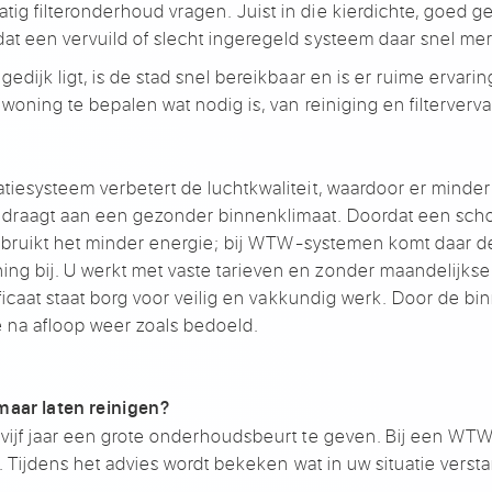
atig filteronderhoud vragen.
Juist in die kierdichte, goed
ge
dat
een vervuild of slecht
ingeregeld systeem daar snel me
gedijk ligt, is de stad snel
bereikbaar en is er ruime
ervarin
 woning te
bepalen wat nodig is, van reiniging
en filterverv
latiesysteem verbetert de
luchtkwaliteit, waardoor er minder
jdraagt aan een
gezonder binnenklimaat. Doordat een
sch
rbruikt het
minder energie; bij
WTW-systemen komt daar de
ning
bij. U werkt met vaste tarieven
en zonder maandelijkse
icaat staat borg voor
veilig en vakkundig werk.
Door de bi
e na afloop
weer zoals
bedoeld.
kmaar laten reinigen?
ijf jaar een
grote onderhoudsbeurt te
geven. Bij een WTW
k. Tijdens
het advies wordt bekeken wat
in uw situatie
versta