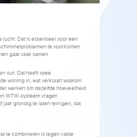
e lucht. Dat
is essentieel voor
een
schimmelproblemen te voorkomen.
omen
gaat vaak samen
en vuil. Dat
heeft twee
 de woning in, wat
verklaart waarom
rder
werken om dezelfde
hoeveelheid
een
WTW-systeem vragen
jf
jaar grondig te laten
reinigen; dat
dat
te combineren is
tegen vaste