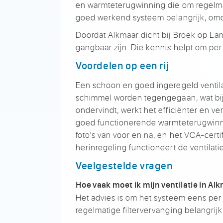
en
warmteterugwinning die om
regelm
goed
werkend systeem belangrijk, om
Doordat
Alkmaar dicht bij Broek op
Lan
gangbaar zijn. Die
kennis helpt om per
Voordelen op een rij
Een schoon
en goed ingeregeld
venti
schimmel worden
tegengegaan, wat bi
ondervindt, werkt het
efficiënter en ve
goed
functionerende warmteterugwin
foto's van voor en
na, en het
VCA-certif
herinregeling
functioneert de ventilati
Veelgestelde vragen
Hoe vaak moet ik mijn ventilatie in Al
Het advies is
om het systeem eens per v
regelmatige
filtervervanging belangrij