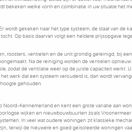
ordt bekeken
welke vorm en combinatie in
uw situatie het m
 Er wordt gekeken naar het
type systeem, de staat van de
ka
f
tocht. Op basis daarvan volgt
een heldere prijsopgave te
en, roosters,
ventielen en de unit grondig
gereinigd; bij 
oongemaakt. Na de reiniging worden
de ventielen opnieuw
ole, zodat
de ventilatie weer op de juiste
capaciteit werkt. U
ns het
werk dat een systeem verouderd is, dan
wordt vervang
e hoogte
gehouden.
gio Noord-Kennemerland en
kent een grote variatie aan
won
aoorlogse
wijken en nieuwbouwbuurten zoals
Vroonermeer e
systemen. In veel
wat oudere woningen zit klassieke
mechan
zijn,
terwijl de nieuwere en goed
geïsoleerde woningen vaa