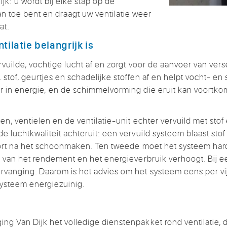
ijk: u wordt bij elke
stap op de
an
toe bent en draagt uw
ventilatie weer
at.
ntilatie
belangrijk is
rvuilde, vochtige lucht af
en zorgt voor de
aanvoer van vers
,
stof, geurtjes en
schadelijke stoffen af en helpt
vocht- en
 in energie,
en de schimmelvorming
die eruit kan voortk
len, ventielen en de
ventilatie-unit echter vervuild
met stof 
 de
luchtkwaliteit achteruit: een
vervuild systeem blaast
stof
ort na het
schoonmaken. Ten tweede moet
het systeem ha
t
van het rendement en
het energieverbruik
verhoogt. Bij 
ervanging. Daarom
is het advies om het
systeem eens per vi
ysteem energiezuinig.
ing Van Dijk het
volledige dienstenpakket
rond ventilatie, 