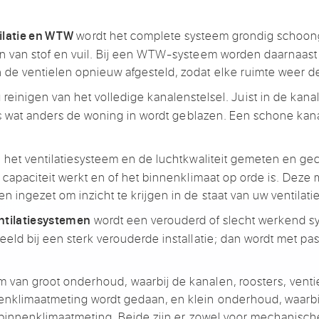
wordt het
complete systeem grondig
schoon
ilatie en WTW
 van stof en vuil.
Bij een WTW-systeem worden
daarnaast 
n
de ventielen
opnieuw afgesteld, zodat
elke ruimte weer 
g
reinigen van het volledige
kanalenstelsel. Juist in de kan
es wat anders de woning in
wordt geblazen. Een schone
kana
 het
ventilatiesysteem en de luchtkwaliteit
gemeten en gec
 capaciteit werkt
en of het binnenklimaat op orde is.
Deze m
den
ingezet om inzicht te krijgen in
de staat van uw
ventilatie
wordt een verouderd of
slecht werkend s
ntilatiesystemen
eeld bij
een sterk verouderde installatie;
dan wordt met pa
rm van groot onderhoud,
waarbij de kanalen, roosters,
venti
enklimaatmeting wordt
gedaan, en klein onderhoud, waarb
binnenklimaatmeting. Beide zijn er
zowel voor mechanisc