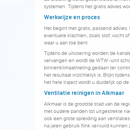
systemen.
Tijdens het gratis advies w
Werkwijze en proces
Het
begint met gratis, passend
advies.
eventuele
klachten, zoals stof, vocht o
waar u aan toe bent.
Tij
dens de uitvoering worden
de kanal
vervangen en
wordt de WTW-unit
sch
binnenklimaatmeting
gedaan ter contr
het resultaat
inzichtelijk is. Blijkt tijde
het hele traject
wordt u duidelijk op d
Ventilatie reinigen in
Alkmaar
Alkmaar is de grootste stad
van de re
met oudere panden tot
uitgestrekte n
ook een grote spreiding
aan ventilatie
na jaren gebruik
flink vervuild kunnen 