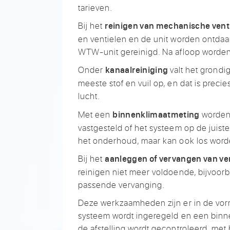
tarieven.
Bi
j het
reinigen van mechanische vent
en ventielen
en de unit worden
ontdaan
WTW-unit
gereinigd. Na afloop worde
Onder
valt het grondi
kanaalreiniging
meeste stof en
vuil op, en dat
is preci
lucht.
Met een
worden
binnenklimaatmeting
vastgesteld of het
systeem op de juiste
het
onderhoud, maar kan ook los wor
Bij het
aanleggen of vervangen van ve
reinigen
niet meer voldoende, bijvoorb
passende
vervanging.
Deze werkzaamheden zijn er
in de vo
systeem wordt ingeregeld en
een binn
de
afstelling wordt gecontroleerd, met