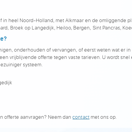
ef in heel Noord-Holland, met
Alkmaar en de omliggende pl
aard,
Broek op Langedijk, Heiloo, Bergen,
Sint Pancras, Koe
te?
inigen, onderhouden of
vervangen, of eerst weten wat er i
een vrijblijvende offerte tegen vaste
tarieven. U wordt sne
iezuiniger
systeem.
edijk
 een offerte aanvragen? Neem dan
contact
met ons op.