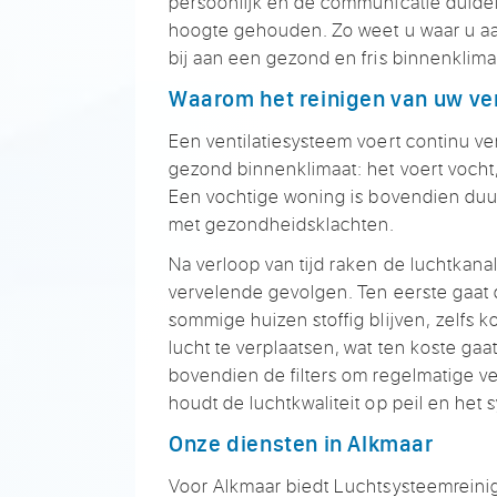
persoonlijk
en de communicatie
duidel
hoogte
gehouden. Zo weet u waar u a
bij aan een
gezond en fris
binnenklima
Waarom het
reinigen van uw ve
Een
ventilatiesysteem voert continu
ve
gezond binnenklimaat:
het voert vocht
Een
vochtige woning is
bovendien duur
met
gezondheidsklachten.
Na verloop van
tijd raken de
luchtkana
vervelende
gevolgen. Ten eerste gaat
sommige
huizen stoffig blijven,
zelfs k
lucht te
verplaatsen, wat ten koste gaa
bovendien
de filters om
regelmatige v
houdt de
luchtkwaliteit op peil en het
s
Onze diensten in
Alkmaar
Voor Alkmaar biedt
Luchtsysteemreinig