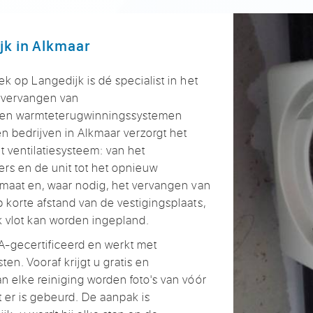
jk in
Alkmaar
oek op Langedijk
is dé specialist
in het
n
vervangen van
 en
warmteterugwinningssystemen
en bedrijven
in Alkmaar verzorgt
het
et
ventilatiesysteem: van het
ers en de unit tot het
opnieuw
maat en, waar nodig, het
vervangen van
op
korte afstand van de
vestigingsplaats,
rk
vlot kan worden ingepland.
-gecertificeerd en werkt met
sten. Vooraf
krijgt u gratis en
an elke reiniging
worden foto's van vóór
t er is gebeurd.
De aanpak is