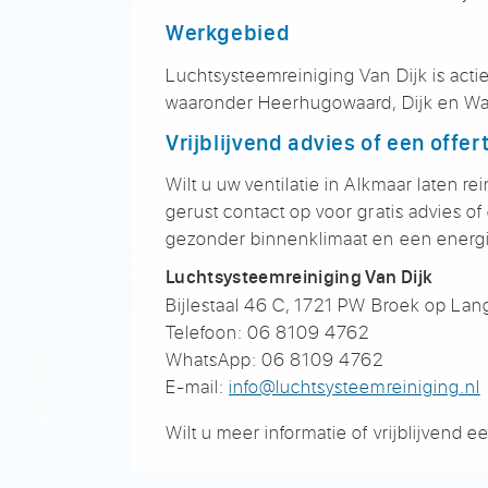
Werkgebied
L
uchtsysteemreiniging Van Dijk is
acti
waaronder
Heerhugowaard, Dijk en W
Vrijblijvend advies of een offer
Wilt u uw ventilatie in Alkmaar laten
re
gerust
contact op voor gratis advies of
gezonder
binnenklimaat en een energ
Luchtsysteemreiniging Van Dijk
Bijle
staal 46 C, 1721 PW Broek op
Lang
Telefoon: 06 8109 4762
WhatsAp
p: 06 8109 4762
E-mai
l:
info@luchtsysteemreiniging.nl
Wilt u meer informatie of vrijblijvend