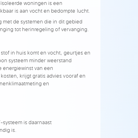
ïsoleerde woningen is een
rkbaar
is aan vocht en bedompte
lucht.
g met de systemen die in dit
gebied
anging tot
herinregeling of vervanging.
 stof
in huis komt en vocht,
geurtjes en
oon systeem minder
weerstand
 energiewinst
van een
 kosten,
krijgt gratis advies vooraf
en
nnenklimaatmeting
en
-systeem is
daarnaast
ndig is.