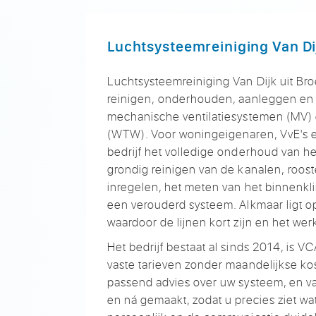
Luchtsysteemreiniging Van Di
Luchtsysteemreiniging Van Dijk
uit Br
reinigen,
onderhouden, aanleggen e
mechanische
ventilatiesystemen (MV)
(WTW). Voor
woningeigenaren, VvE's 
bedrijf het volledige
onderhoud van h
grondig
reinigen van de kanalen,
roost
inregelen, het
meten van het
binnenkli
een verouderd
systeem. Alkmaar ligt 
waardoor de lijnen
kort zijn en het we
Het
bedrijf bestaat al
sinds 2014, is
VCA
vaste
tarieven zonder
maandelijkse ko
passend
advies over uw systeem, en
v
en ná
gemaakt, zodat u precies
ziet wa