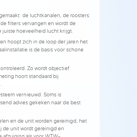
gemaakt: de luchtkanalen,
de roosters
de filters
vervangen en wordt de
de
juiste hoeveelheid
lucht krijgt.
alen
hoopt zich in de loop der
jaren het
alinstallatie is de basis voor
schone
ontroleerd. Zo wordt
objectief
eting hoort standaard bij
.
ysteem vernieuwd.
Soms is
ssend advies
gekeken naar de best
elen en de unit worden gereinigd,
het
ij
de unit wordt gereinigd en
he
afzuiging als voor WTW-