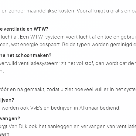
n en zonder maandelijkse
kosten. Vooraf krijgt u gratis en
p
e ventilatie en WTW?
 lucht
af. Een WTW-systeem voert
lucht af én toe en gebru
men, wat energie bespaart. Beide
typen worden gereinigd 
ok na het schoonmaken?
vervuild
ventilatiesysteem: zit het vol stof,
dan wordt dat de
n.
?
 vóór en ná
gemaakt, zodat u ziet hoeveel vuil
er in het sys
rijven?
 worden ook VvE's
en bedrijven in Alkmaar
bediend.
ervangen?
rgt Van Dijk ook
het aanleggen en vervangen van
ventilat
teem.