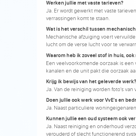
Werken jullie met vaste tarieven?
Ja
. Er wordt gewerkt met vaste
tarieve
verrassingen komt te
staan.
Wat is het verschil tussen mechanisch
Mechanische
afzuiging voert vervuilde
lucht
om de verse lucht voor te
verwar
Waarom heb ik zoveel stof in huis, o
Een
veelvoorkomende oorzaak is een 
kanalen en de unit
pakt die oorzaak aa
Krijg ik bewijs van het geleverde werk
Ja. Van de reiniging worden
foto's van
Doen jullie ook werk voor VvE's en bed
Ja. Naast particuliere
woningeigenaren
Kunnen jullie een oud systeem ook v
Ja. Naast reiniging
en onderhoud verzo
verouderd of slecht
functionerend sys