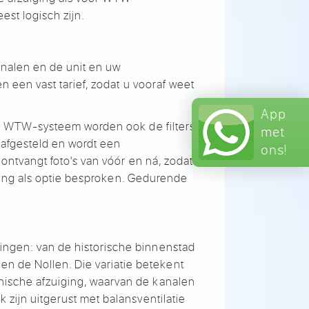
eest logisch
zijn.
nalen en de unit en uw
gen
een vast tarief, zodat u
vooraf weet
App
een WTW-systeem worden
ook de filters
met
 afgesteld en
wordt een
ons!
 ontvangt foto's
van vóór en ná, zodat
ing als optie
besproken. Gedurende
ingen: van de historische
binnenstad
n de Nollen. Die variatie
betekent
ische afzuiging, waarvan
de kanalen
k zijn
uitgerust met balansventilatie