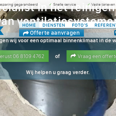
ecialist in het reinig
besparing gegarandeerd
✓ Snelle service
✓ Vaste tarieven
van ventilatiesysteme
HOME
DIENSTEN
FOTO'S
REFEREN
Offerte aanvragen
gen wij voor een optimaal binnenklimaat in de 
of
gerust 06 8109 4762
Vraag een offert
Wij helpen u graag verder.