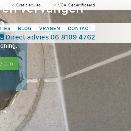
en en vervangen
✓ Gratis advies
✓ VCA-Gecertificeerd
n
TIES
BLOG
VRAGEN
CONTACT
Direct advies
06 8109 4762
woning.
e aan