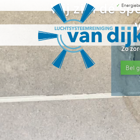
Wij zijn dé sp
✓ Energie
Zo zor
Bel 