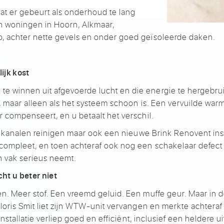
 wat er gebeurt als onderhoud te lang
 in woningen in Hoorn, Alkmaar,
, achter nette gevels en onder goed geïsoleerde daken.
ijk kost
 winnen uit afgevoerde lucht en die energie te hergebrui
l, maar alleen als het systeem schoon is. Een vervuilde war
r compenseert, en u betaalt het verschil.
ijn kanalen reinigen maar ook een nieuwe Brink Renovent ins
compleet, en toen achteraf ook nog een schakelaar defect
n vak serieus neemt.
t u beter niet
n. Meer stof. Een vreemd geluid. Een muffe geur. Maar in 
loris Smit liet zijn WTW-unit vervangen en merkte achteraf 
 installatie verliep goed en efficiënt, inclusief een heldere