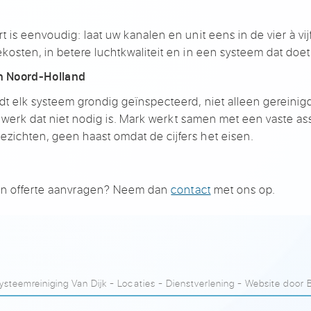
 is eenvoudig: laat uw kanalen en unit eens in de vier à vij
ekosten, in betere luchtkwaliteit en in een systeem dat doe
in Noord-Holland
t elk systeem grondig geïnspecteerd, niet alleen gereinigd.
or werk dat niet nodig is. Mark werkt samen met een vaste assi
zichten, geen haast omdat de cijfers het eisen.
 een offerte aanvragen? Neem dan
contact
met ons op.
steemreiniging Van Dijk
-
Locaties
-
Dienstverlening
- Website door