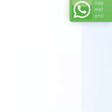
App
met
ons!