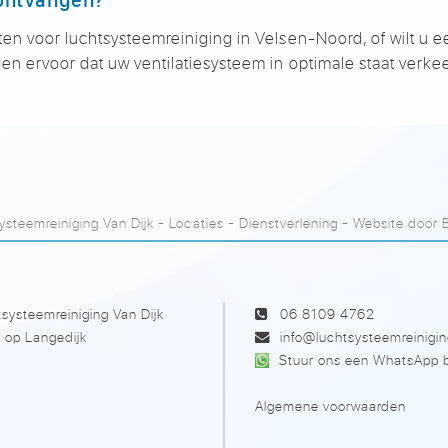
ten voor luchtsysteemreiniging in Velsen-Noord, of wilt u e
en ervoor dat uw ventilatiesysteem in optimale staat verkee
steemreiniging Van Dijk
-
Locaties
-
Dienstverlening
- Website door
systeemreiniging Van Dijk
06 8109 4762
 op Langedijk
info@luchtsysteemreinigin
Stuur ons een WhatsApp b
Algemene voorwaarden