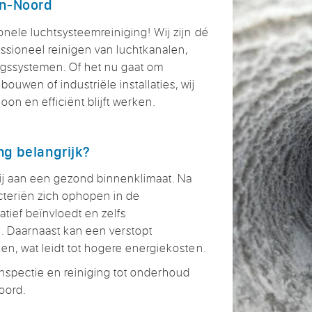
en-Noord
onele luchtsysteemreiniging! Wij zijn dé
ssioneel reinigen van luchtkanalen,
ngssystemen. Of het nu gaat om
uwen of industriële installaties, wij
on en efficiënt blijft werken.
ng belangrijk?
ij aan een gezond binnenklimaat. Na
acteriën zich ophopen in de
atief beïnvloedt en zelfs
 Daarnaast kan een verstopt
ken, wat leidt tot hogere energiekosten.
inspectie en reiniging tot onderhoud
oord.