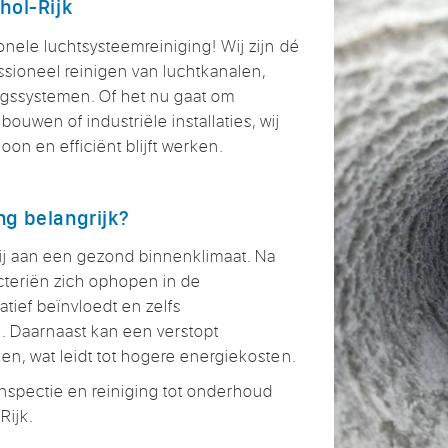
hol-Rijk
onele luchtsysteemreiniging! Wij zijn dé
essioneel reinigen van luchtkanalen,
ngssystemen. Of het nu gaat om
uwen of industriële installaties, wij
on en efficiënt blijft werken.
ng belangrijk?
ij aan een gezond binnenklimaat. Na
acteriën zich ophopen in de
atief beïnvloedt en zelfs
 Daarnaast kan een verstopt
ken, wat leidt tot hogere energiekosten.
inspectie en reiniging tot onderhoud
Rijk.