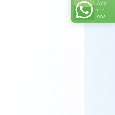
App
met
ons!