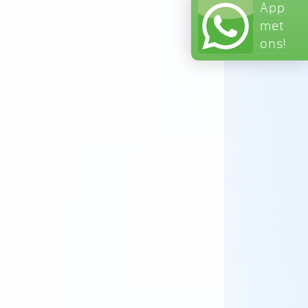
App
met
ons!