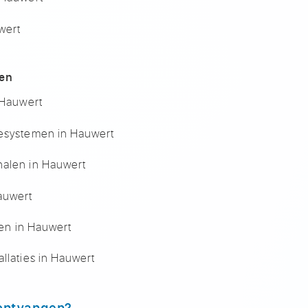
wert
len
 Hauwert
iesystemen in Hauwert
nalen in Hauwert
auwert
len in Hauwert
llaties in Hauwert
 ontvangen?