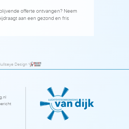
ijblijvende offerte ontvangen? Neem
bijdraagt aan een gezond en fris
Bullseye Design
g.nl
ericht