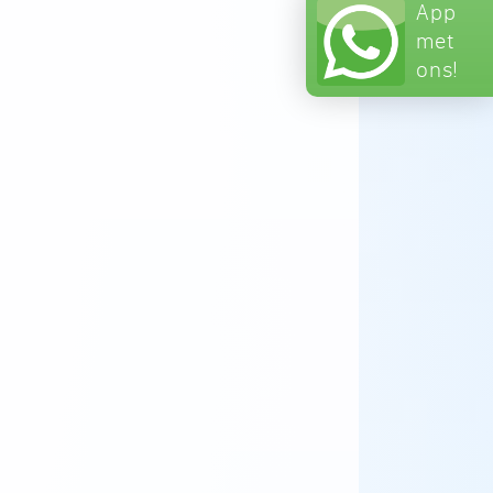
App
met
ons!