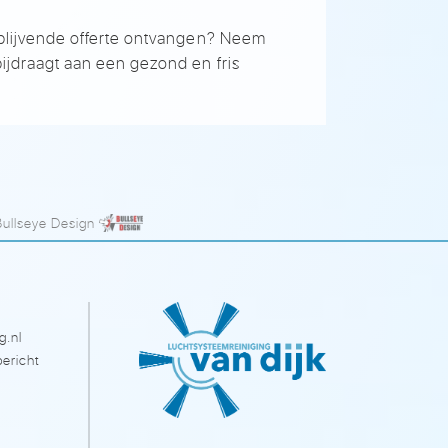
ijblijvende offerte ontvangen? Neem
bijdraagt aan een gezond en fris
Bullseye Design
g.nl
ericht