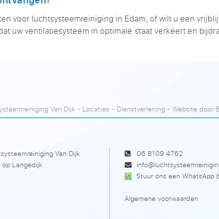
ten voor luchtsysteemreiniging in Edam, of wilt u een vrij
at uw ventilatiesysteem in optimale staat verkeert en bijd
steemreiniging Van Dijk
-
Locaties
-
Dienstverlening
- Website door
systeemreiniging Van Dijk
06 8109 4762
 op Langedijk
info@luchtsysteemreinigin
Stuur ons een WhatsApp b
Algemene voorwaarden