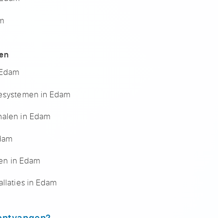
am
len
n Edam
iesystemen in Edam
nalen in Edam
Edam
alen in Edam
allaties in Edam
 ontvangen?