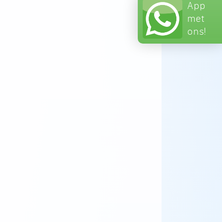
App
met
ons!