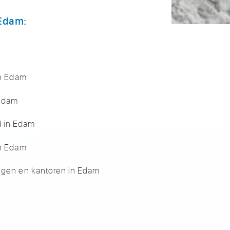
 Edam:
in Edam
 Edam
d in Edam
in Edam
ingen en kantoren in Edam