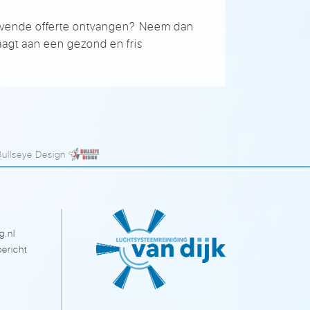
blijvende offerte ontvangen? Neem dan
raagt aan een gezond en fris
Bullseye Design
g.nl
ericht