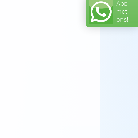
App
met
ons!