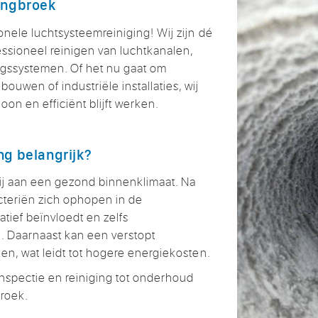
ingbroek
onele luchtsysteemreiniging! Wij zijn dé
ssioneel reinigen van luchtkanalen,
ngssystemen. Of het nu gaat om
uwen of industriële installaties, wij
on en efficiënt blijft werken.
ng belangrijk?
ij aan een gezond binnenklimaat. Na
acteriën zich ophopen in de
atief beïnvloedt en zelfs
 Daarnaast kan een verstopt
ken, wat leidt tot hogere energiekosten.
inspectie en reiniging tot onderhoud
roek.